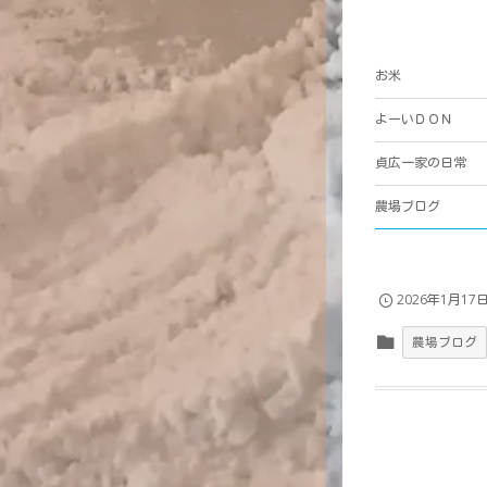
お米
よーいＤＯＮ
貞広一家の日常
農場ブログ
2026年1月17
農場ブログ