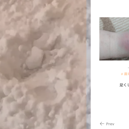
農
足く
Prev