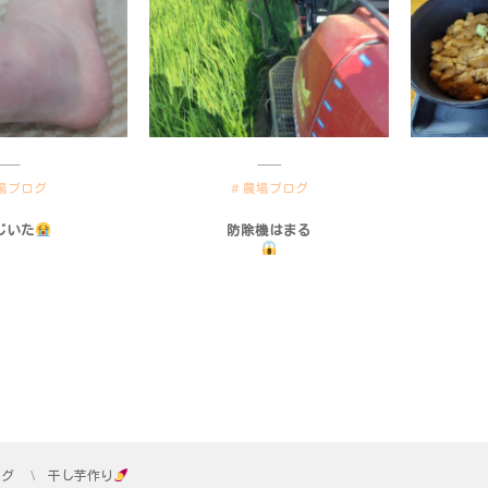
場ブログ
農場ブログ
じいた
防除機はまる
ログ
干し芋作り