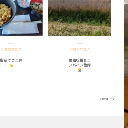
農場ブログ
農場ブログ
留萌でウニ丼
菜種収穫＆コ
ンバイン故障
Next