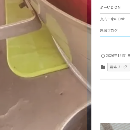
よーいＤＯＮ
貞広一家の日常
農場ブログ
2026年1月31
農場ブログ