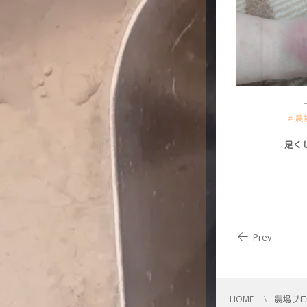
農
足く
Prev
HOME
農場ブ