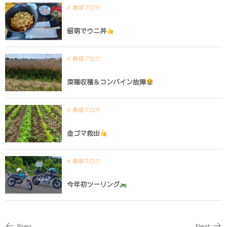
農場ブログ
留萌でウニ丼
農場ブログ
菜種収穫＆コンバイン故障
農場ブログ
金ゴマ救出
農場ブログ
今年初ツーリング
Prev
Next