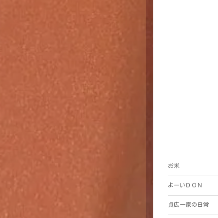
お米
よーいＤＯＮ
貞広一家の日常