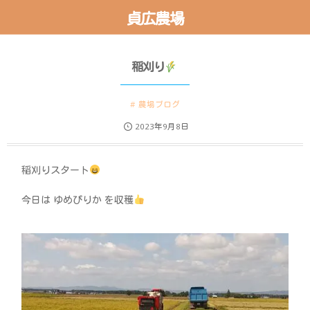
貞広農場
稲刈り
農場ブログ
2023年9月8日
稲刈りスタート
今日は ゆめぴりか を収穫