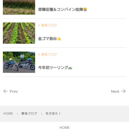
菜種収穫＆コンバイン故障
農場ブログ
金ゴマ救出
農場ブログ
今年初ツーリング
Prev
Next
HOME
農場ブログ
冬が来た！
HOME