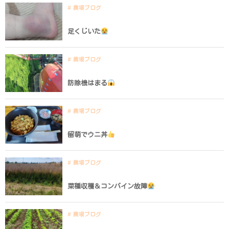
農場ブログ
足くじいた
農場ブログ
防除機はまる
農場ブログ
留萌でウニ丼
農場ブログ
菜種収穫＆コンバイン故障
農場ブログ