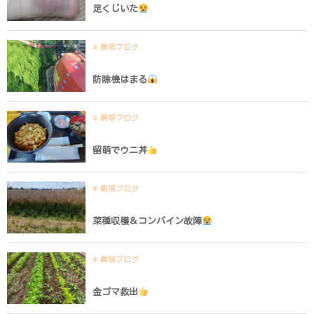
足くじいた
農場ブログ
防除機はまる
農場ブログ
留萌でウニ丼
農場ブログ
菜種収穫＆コンバイン故障
農場ブログ
金ゴマ救出