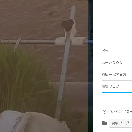
お米
よーいＤＯＮ
貞広一家の日常
農場ブログ
2024年5月18
農場ブログ